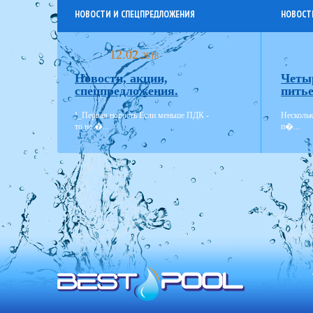
НОВОСТИ И СПЕЦПРЕДЛОЖЕНИЯ
НОВОСТ
12.02.
2018
Новости, акции,
Четы
спецпредложения.
питье
!_Первая новость Если меньше ПДК -
Нескольк
то не �...
п�...