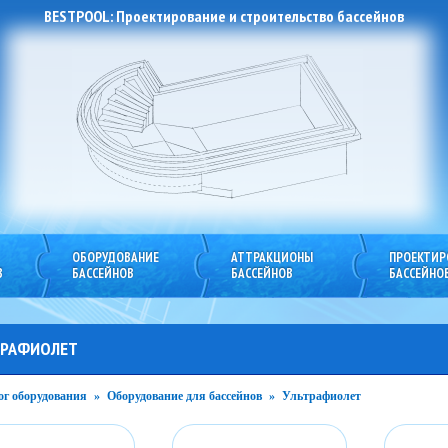
BESTPOOL: Проектирование и строительство бассейнов
ОБОРУДОВАНИЕ
АТТРАКЦИОНЫ
ПРОЕКТИР
ious
next
В
БАССЕЙНОВ
БАССЕЙНОВ
БАССЕЙНО
АЛОГ
ТРАФИОЛЕТ
ог оборудования
»
Оборудование для бассейнов
»
Ультрафиолет