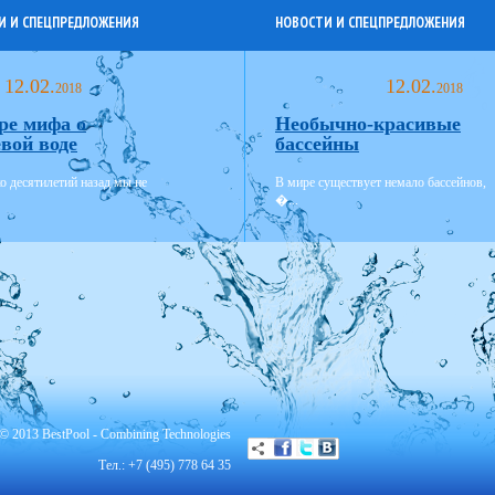
И И СПЕЦПРЕДЛОЖЕНИЯ
НОВОСТИ И СПЕЦПРЕДЛОЖЕНИЯ
12.02.
12.02.
2018
2018
ре мифа о
Необычно-красивые
вой воде
бассейны
о десятилетий назад мы не
В мире существует немало бассейнов,
�...
© 2013 BestPool - Combining Technologies
Тел.: +7 (495) 778 64 35