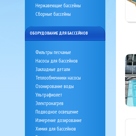
Нержавеющие бассейны
Сборные бассейны
ОБОРУДОВАНИЕ ДЛЯ БАССЕЙНОВ
Фильтры песчаные
Насосы для бассейнов
Закладные детали
Теплообменники насосы
Озонирование воды
Ультрафиолет
Электронагрев
Подводное освещение
Измерение дозирование
Химия для бассейнов