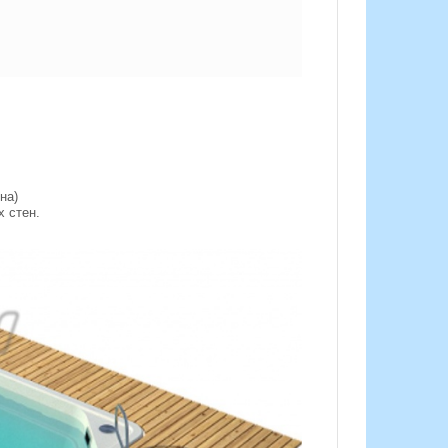
йна)
х стен.