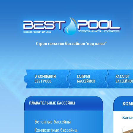
Строительство бассейнов "под ключ"
О КОМПАНИИ
ГАЛЕРЕЯ
КАТАЛОГ
prev
BESTPOOL
БАССЕЙНОВ
БАССЕЙНО
КОМ
ПЛАВАТЕЛЬНЫЕ БАССЕЙНЫ
Катал
Бетонные бассейны
Композитные бассейны