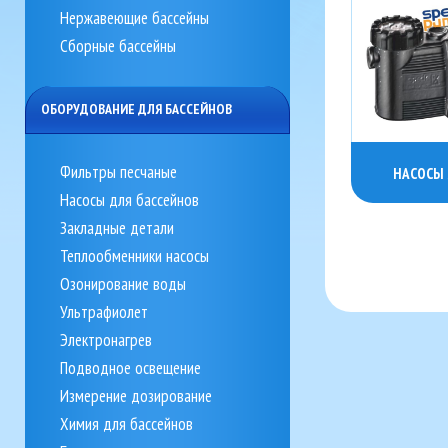
Нержавеющие бассейны
Сборные бассейны
ОБОРУДОВАНИЕ ДЛЯ БАССЕЙНОВ
Фильтры песчаные
НАСОСЫ 
Насосы для бассейнов
Закладные детали
Теплообменники насосы
Озонирование воды
Ультрафиолет
Электронагрев
Подводное освещение
Измерение дозирование
Химия для бассейнов