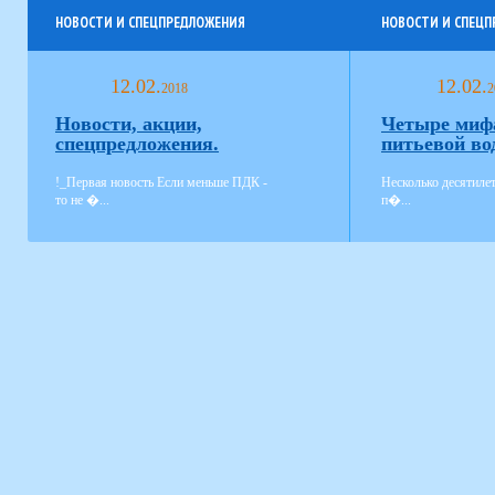
НОВОСТИ И СПЕЦПРЕДЛОЖЕНИЯ
НОВОСТИ И СПЕЦ
12.02.
12.02.
2018
2
Новости, акции,
Четыре миф
спецпредложения.
питьевой во
!_Первая новость Если меньше ПДК -
Несколько десятиле
то не �...
п�...