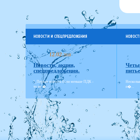
НОВОСТИ И СПЕЦПРЕДЛОЖЕНИЯ
НОВОСТ
12.02.
2018
Новости, акции,
Четы
спецпредложения.
питье
!_Первая новость Если меньше ПДК -
Нескольк
то не �...
п�...