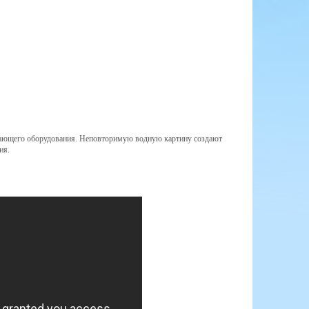
тающего оборудования. Неповторимую водную картину создают
ния.