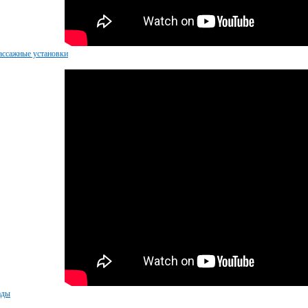
ссажные установки
ады