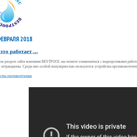
ФЕВРАЛЯ 2018
это работает ...
ом разделе сайта компании BESTPOOL вы можете ознакомиться с видеороликами рабо
 аттракционы. Среди них особой популярностью пользуются устройства противовотече
ства противотечения