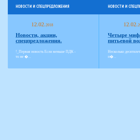
НОВОСТИ И СПЕЦПРЕДЛОЖЕНИЯ
НОВОСТИ И СПЕЦ
12.02.
12.02.
2018
2
Новости, акции,
Четыре миф
спецпредложения.
питьевой во
!_Первая новость Если меньше ПДК -
Несколько десятиле
то не �...
п�...