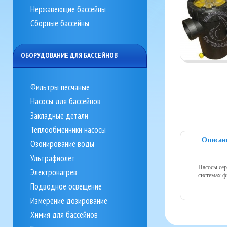
Нержавеющие бассейны
Сборные бассейны
ОБОРУДОВАНИЕ ДЛЯ БАССЕЙНОВ
Фильтры песчаные
Насосы для бассейнов
Закладные детали
Теплообменники насосы
Описан
Озонирование воды
Ультрафиолет
Насосы сер
Электронагрев
системах ф
Подводное освещение
Измерение дозирование
Химия для бассейнов