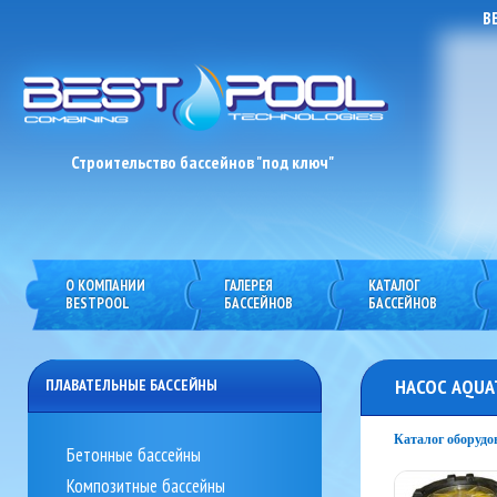
B
Строительство бассейнов "под ключ"
О КОМПАНИИ
ГАЛЕРЕЯ
КАТАЛОГ
previous
next
BESTPOOL
БАССЕЙНОВ
БАССЕЙНОВ
НАСОС AQUA
ПЛАВАТЕЛЬНЫЕ БАССЕЙНЫ
Каталог оборудо
Бетонные бассейны
Композитные бассейны